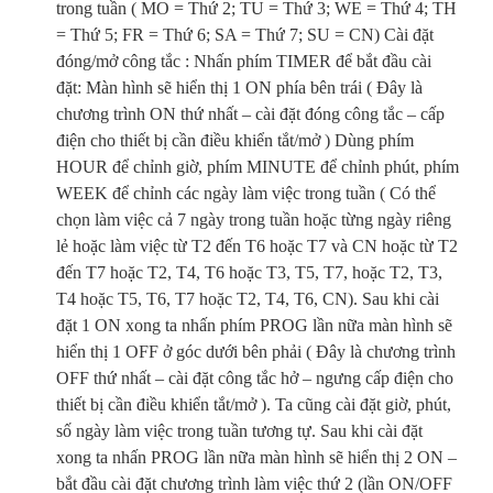
trong tuần ( MO = Thứ 2; TU = Thứ 3; WE = Thứ 4; TH
= Thứ 5; FR = Thứ 6; SA = Thứ 7; SU = CN) Cài đặt
đóng/mở công tắc : Nhấn phím TIMER để bắt đầu cài
đặt: Màn hình sẽ hiển thị 1 ON phía bên trái ( Đây là
chương trình ON thứ nhất – cài đặt đóng công tắc – cấp
điện cho thiết bị cần điều khiển tắt/mở ) Dùng phím
HOUR để chỉnh giờ, phím MINUTE để chỉnh phút, phím
WEEK để chỉnh các ngày làm việc trong tuần ( Có thể
chọn làm việc cả 7 ngày trong tuần hoặc từng ngày riêng
lẻ hoặc làm việc từ T2 đến T6 hoặc T7 và CN hoặc từ T2
đến T7 hoặc T2, T4, T6 hoặc T3, T5, T7, hoặc T2, T3,
T4 hoặc T5, T6, T7 hoặc T2, T4, T6, CN). Sau khi cài
đặt 1 ON xong ta nhấn phím PROG lần nữa màn hình sẽ
hiển thị 1 OFF ở góc dưới bên phải ( Đây là chương trình
OFF thứ nhất – cài đặt công tắc hở – ngưng cấp điện cho
thiết bị cần điều khiển tắt/mở ). Ta cũng cài đặt giờ, phút,
số ngày làm việc trong tuần tương tự. Sau khi cài đặt
xong ta nhấn PROG lần nữa màn hình sẽ hiển thị 2 ON –
bắt đầu cài đặt chương trình làm việc thứ 2 (lần ON/OFF