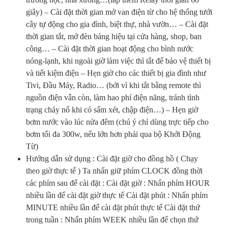
giây) – Cài đặt thời gian mở van điện từ cho hệ thống tưới
cây tự động cho gia đình, biệt thự, nhà vườn… – Cài đặt
thời gian tắt, mở đèn bảng hiệu tại cửa hàng, shop, ban
công… – Cài đặt thời gian hoạt động cho bình nước
nóng-lạnh, khi ngoài giờ làm việc thì tắt để bảo vệ thiết bị
và tiết kiệm điện – Hẹn giờ cho các thiết bị gia đình như
Tivi, Đầu Máy, Radio… (bởi vì khi tắt bằng remote thì
nguồn điện vẫn còn, làm hao phí điện năng, tránh tình
trạng cháy nổ khi có sấm xét, chập điện…) – Hẹn giờ
bơm nước vào lúc nửa đêm (chú ý chỉ dùng trực tiếp cho
bơm tối đa 300w, nếu lớn hơn phải qua bộ Khởi Động
Từ)
Hướng dẫn sử dụng : Cài đặt giờ cho đồng hồ ( Chạy
theo giờ thực tế ) Ta nhấn giữ phím CLOCK đồng thời
các phím sau để cài đặt : Cài đặt giờ : Nhấn phím HOUR
nhiều lần để cài đặt giờ thực tế Cài đặt phút : Nhấn phím
MINUTE nhiều lần để cài đặt phút thực tế Cài đặt thứ
trong tuần : Nhấn phím WEEK nhiều lần để chọn thứ