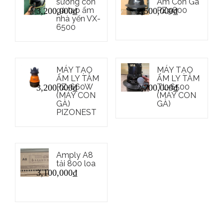
sương con
Ẩm Con Gà
gà tạo ẩm
PZ9600
3,200,000
₫
2,500,000
₫
nhà yến VX-
6500
MÁY TẠO
MÁY TẠO
ẨM LY TÂM
ẨM LY TÂM
PZ-660W
TL-6500
3,200,000
₫
2,700,000
₫
(MÁY CON
(MÁY CON
GÀ)
GÀ)
PIZONEST
Amply A8
tải 800 loa
3,100,000
₫