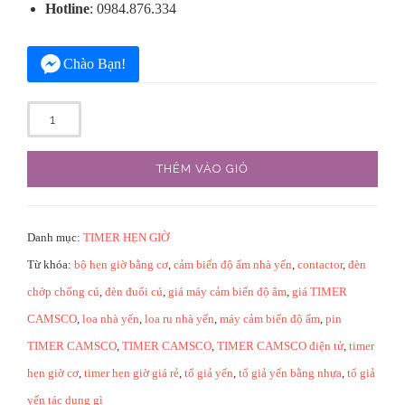
Hotline
: 0984.876.334
Chào Bạn!
Số
lượng
THÊM VÀO GIỎ
Danh mục:
TIMER HẸN GIỜ
Từ khóa:
bộ hẹn giờ bằng cơ
,
cảm biến độ ẩm nhà yến
,
contactor
,
đèn
chớp chống cú
,
đèn đuổi cú
,
giá máy cảm biến độ âm
,
giá TIMER
CAMSCO
,
loa nhà yến
,
loa ru nhà yến
,
máy cảm biến độ ẩm
,
pin
TIMER CAMSCO
,
TIMER CAMSCO
,
TIMER CAMSCO điện tử
,
timer
hẹn giờ cơ
,
timer hẹn giờ giá rẻ
,
tổ giả yến
,
tổ giả yến bằng nhựa
,
tổ giả
yến tác dụng gì