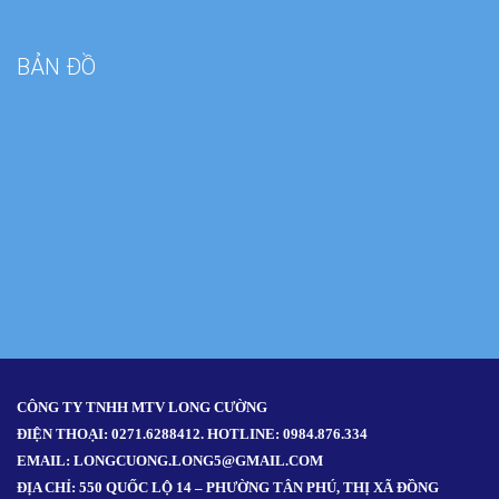
BẢN ĐỒ
CÔNG TY TNHH MTV LONG CƯỜNG
ĐIỆN THOẠI: 0271.6288412. HOTLINE: 0984.876.334
EMAIL: LONGCUONG.LONG5@GMAIL.COM
ĐỊA CHỈ: 550 QUỐC LỘ 14 – PHƯỜNG TÂN PHÚ, THỊ XÃ ĐỒNG