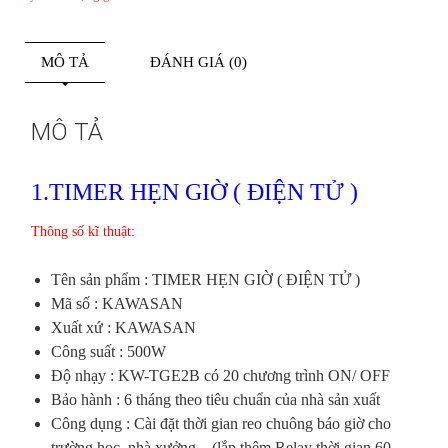
MÔ TẢ
ĐÁNH GIÁ (0)
MÔ TẢ
1.TIMER HẸN GIỜ ( ĐIỆN TỬ )
Thông số kĩ thuật:
Tên sản phẩm : TIMER HẸN GIỜ ( ĐIỆN TỬ )
Mã số : KAWASAN
Xuất xứ : KAWASAN
Công suất : 500W
Độ nhạy : KW-TGE2B có 20 chương trình ON/ OFF
Bảo hành : 6 tháng theo tiêu chuẩn của nhà sản xuất
Công dụng : Cài đặt thời gian reo chuông báo giờ cho
trường học, nhà xưởng…(lắp thêm Relay thời gian 60