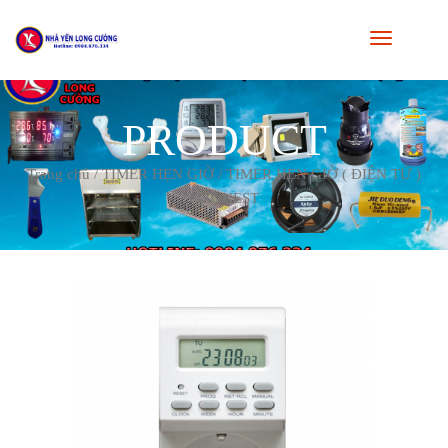
PRODUCT
Trang chủ
/
TIMER HẸN GIỜ
/ TIMER HẸN GIỜ ( ĐIỆN TỬ )
PIZONEST