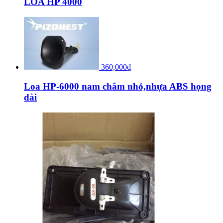
LOA HP 4000
360,000
₫
Loa HP-6000 nam châm nhỏ,nhựa ABS họng
dài