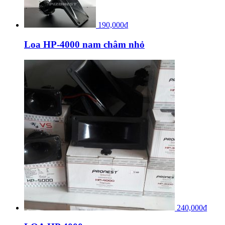
190,000
₫
Loa HP-4000 nam châm nhỏ
240,000
₫