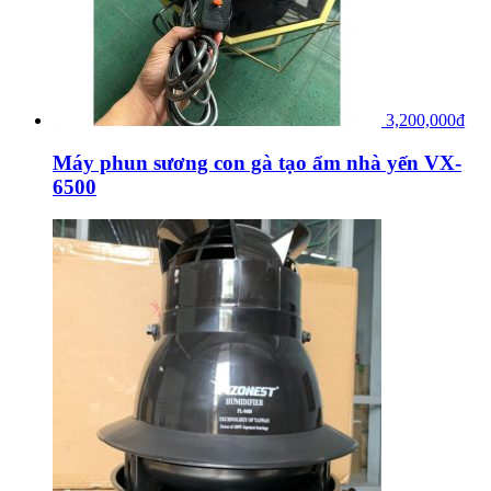
3,200,000
₫
Máy phun sương con gà tạo ẩm nhà yến VX-
6500