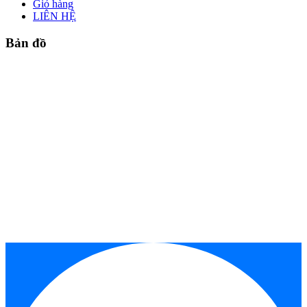
Giỏ hàng
LIÊN HỆ
Bản đồ
Công ty TNHH MTV Long Cường
Điện Thoại: 0271.6288412. Hotline: 0984.876.334
Email: longcuong.long5@gmail.com
Địa Chỉ: 550 Quốc lộ 14 – phường Tân Phú, Thị Xã Đồng
Xoài,Tỉnh Bình Phước