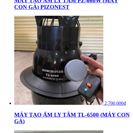
MÁY TẠO ẨM LY TÂM PZ-660W (MÁY
CON GÀ) PIZONEST
2,700,000
₫
MÁY TẠO ẨM LY TÂM TL-6500 (MÁY CON
GÀ)