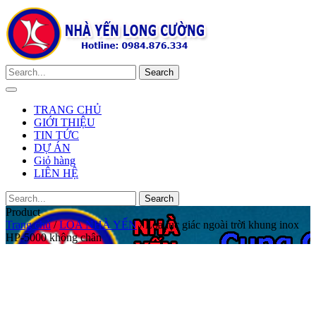
TRANG CHỦ
GIỚI THIỆU
TIN TỨC
DỰ ÁN
Giỏ hàng
LIÊN HỆ
Product
Trang chủ
/
LOA NHÀ YẾN
/ Loa lục giác ngoài trời khung inox
HP-5000 không chân