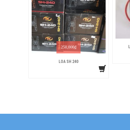
250,000
₫
LOA SH 240