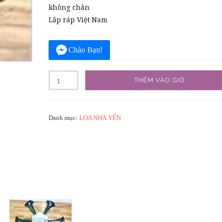
không chân
Lắp ráp Việt Nam
Chào Bạn!
Số
THÊM VÀO GIỎ
lượng
Danh mục:
LOA NHÀ YẾN