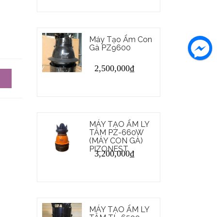
Máy Tạo Ẩm Con
Gà PZ9600
2,500,000
₫
MÁY TẠO ẨM LY
TÂM PZ-660W
(MÁY CON GÀ)
PIZONEST
3,200,000
₫
MÁY TẠO ẨM LY