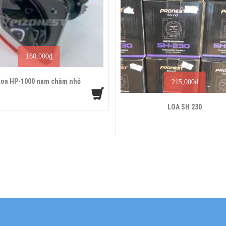
160,000
₫
Loa HP-1000 nam châm nhỏ
215,000
₫
LOA SH 230