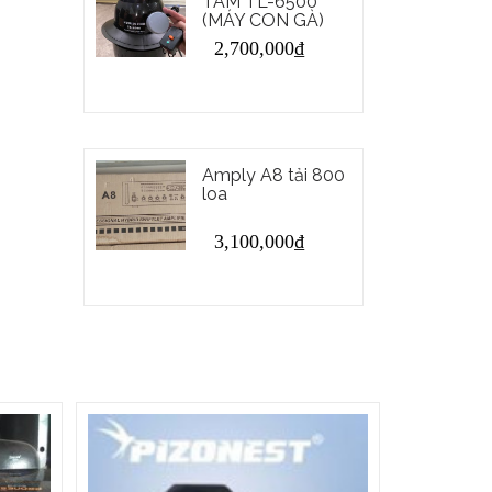
TÂM TL-6500
(MÁY CON GÀ)
2,700,000
₫
Amply A8 tải 800
loa
3,100,000
₫