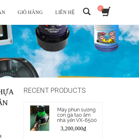
0
ÁN
GIỎ HÀNG
LIÊN HỆ
không chân
RECENT PRODUCTS
NHỰA
ÂN
Máy phun sương
con gà tạo ẩm
nhà yến VX-6500
3,200,000
₫
x