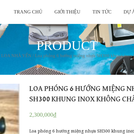
TRANG CHỦ
GIỚI THIỆU
TIN TỨC
DỰ 
PRODUCT
/
LOA NHÀ YẾN
/ Loa phóng 6 hướng miệng nhựa SH300 khung inox 
LOA PHÓNG 6 HƯỚNG MIỆNG 
SH300 KHUNG INOX KHÔNG CH
2,300,000
₫
Loa phóng 6 hướng miệng nhựa SH300 khung ino