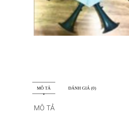
MÔ TẢ
ĐÁNH GIÁ (0)
MÔ TẢ