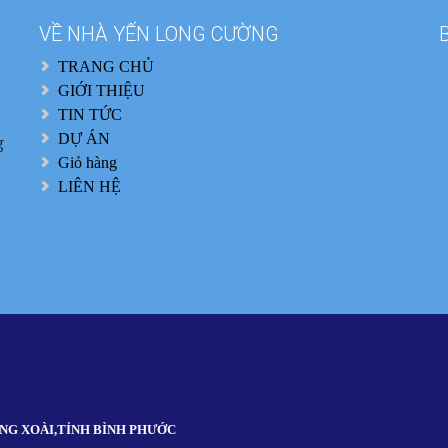
VỀ NHÀ YẾN LONG CƯỜNG
TRANG CHỦ
GIỚI THIỆU
TIN TỨC
DỰ ÁN
g
Giỏ hàng
LIÊN HỆ
ĐỒNG XOÀI,TỈNH BÌNH PHƯỚC