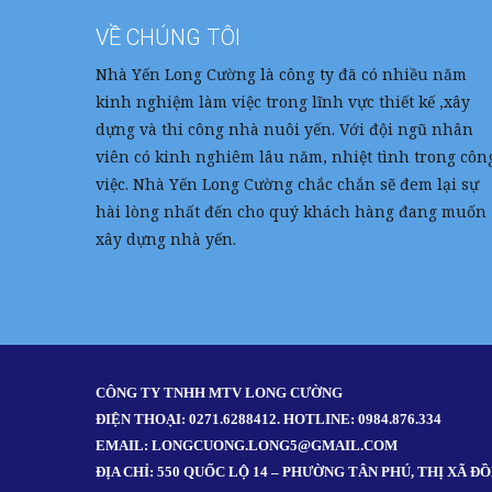
VỀ CHÚNG TÔI
Nhà Yến Long Cường là công ty đã có nhiều năm
kinh nghiệm làm việc trong lĩnh vực thiết kế ,xây
dựng và thi công nhà nuôi yến. Với đội ngũ nhân
viên có kinh nghiêm lâu năm, nhiệt tình trong côn
việc. Nhà Yến Long Cường chắc chắn sẽ đem lại sự
hài lòng nhất đến cho quý khách hàng đang muốn
xây dựng nhà yến.
CÔNG TY TNHH MTV LONG CƯỜNG
ĐIỆN THOẠI: 0271.6288412. HOTLINE: 0984.876.334
EMAIL: LONGCUONG.LONG5@GMAIL.COM
ĐỊA CHỈ: 550 QUỐC LỘ 14 – PHƯỜNG TÂN PHÚ, THỊ XÃ 