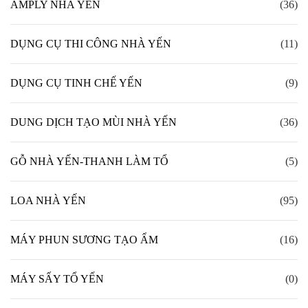
AMPLY NHÀ YẾN
(36)
DỤNG CỤ THI CÔNG NHÀ YẾN
(11)
DỤNG CỤ TINH CHẾ YẾN
(9)
DUNG DỊCH TẠO MÙI NHÀ YẾN
(36)
GỖ NHÀ YẾN-THANH LÀM TỔ
(5)
LOA NHÀ YẾN
(95)
MÁY PHUN SƯƠNG TẠO ẨM
(16)
MÁY SẤY TỔ YẾN
(0)