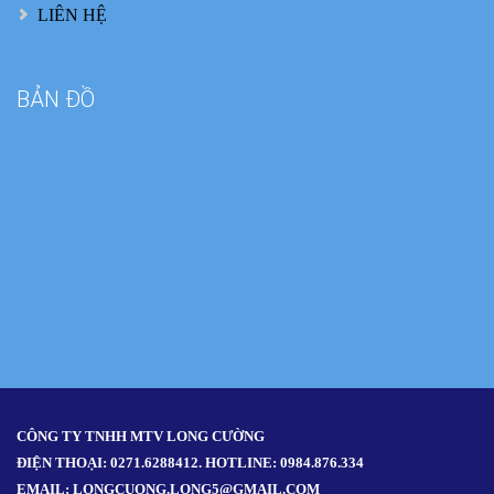
LIÊN HỆ
BẢN ĐỒ
CÔNG TY TNHH MTV LONG CƯỜNG
ĐIỆN THOẠI: 0271.6288412. HOTLINE: 0984.876.334
EMAIL: LONGCUONG.LONG5@GMAIL.COM